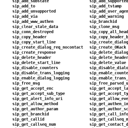
sip_add_substate
sip_add_supporte
sip_add_to
sip_add_tstamp
sip_add_unsupported
sip_add_user_age
sip_add_via
sip_add_warning
sip_add_www_authen
sip_branchid
sip_clear_stale_data
sip_clone_msg
sip_conn_destroyed
sip_copy_all_hea
sip_copy_header
sip_copy_header_
sip_copy_start_line
sip_create_dialo
sip_create_dialog_req_nocontact
sip_create_OKack
sip_create_response
sip_delete_dialo
sip_delete_header
sip_delete_heade
sip_delete_start_line
sip_delete_value
sip_disable_counters
sip_disable_dial
sip_disable_trans_logging
sip_enable_count
sip_enable_dialog_logging
sip_enable_trans
sip_free_msg
sip_free_parsed_
sip_get_accept_enc
sip_get_accept_l
sip_get_accept_sub_type
sip_get_accept_t
sip_get_alert_info_uri
sip_get_allow_ev
sip_get_allow_method
sip_get_authen_i
sip_get_author_param
sip_get_author_s
sip_get_branchid
sip_get_call_inf
sip_get_callid
sip_get_callseq_
sip_get_callseq_num
sip_get_contact_