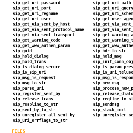
sip_get_uri_password
sip_get_uri_path
sip_get_uri_port
sip_get_uri_quer
sip_get_uri_regname
sip_get_uri_sche
sip_get_uri_user
sip_get_user_age
sip_get_via_sent_by_host
sip_get_via_sent
sip_get_via_sent_protocol_name
sip_get_via_sent
sip_get_via_sent_transport
sip_get_warning_
sip_get_warning_code
sip_get_warning_
sip_get_www_authen_param
sip_get_www_auth
sip_guid
sip_hdr_to_str
sip_hold_dialog
sip_hold_msg
sip_hold_trans
sip_init_conn_ob
sip_is_dialog_secure
sip_is_param_pre
sip_is_sip_uri
sip_is_uri_telus
sip_msg_is_request
sip_msg_is_respo
sip_msg_to_str
sip_new_msg
sip_parse_uri
sip_process_new_
sip_register_sent_by
sip_release_dial
sip_release_trans
sip_reqline_to_s
sip_respline_to_str
sip_sendmsg
sip_sent_by_to_str
sip_stack_init
sip_unregister_all_sent_by
sip_unregister_s
sip_uri_errflags_to_str
FILES