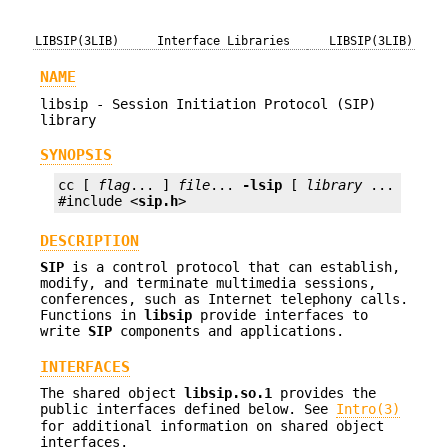
LIBSIP(3LIB)
Interface Libraries
LIBSIP(3LIB)
NAME
libsip - Session Initiation Protocol (SIP)
library
SYNOPSIS
cc [ 
flag
... ] 
file
... 
-lsip
 [ 
library 
... ]

#include <
sip.h
>
DESCRIPTION
SIP
is a control protocol that can establish,
modify, and terminate multimedia sessions,
conferences, such as Internet telephony calls.
Functions in
libsip
provide interfaces to
write
SIP
components and applications.
INTERFACES
The shared object
libsip.so.1
provides the
public interfaces defined below. See
Intro(3)
for additional information on shared object
interfaces.