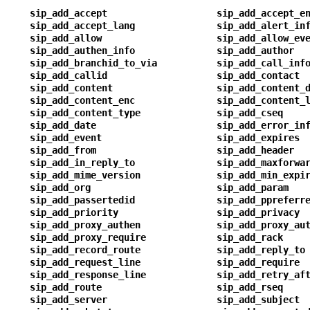
sip_add_accept
sip_add_accept_e
sip_add_accept_lang
sip_add_alert_in
sip_add_allow
sip_add_allow_ev
sip_add_authen_info
sip_add_author
sip_add_branchid_to_via
sip_add_call_inf
sip_add_callid
sip_add_contact
sip_add_content
sip_add_content_
sip_add_content_enc
sip_add_content_
sip_add_content_type
sip_add_cseq
sip_add_date
sip_add_error_in
sip_add_event
sip_add_expires
sip_add_from
sip_add_header
sip_add_in_reply_to
sip_add_maxforwa
sip_add_mime_version
sip_add_min_expi
sip_add_org
sip_add_param
sip_add_passertedid
sip_add_ppreferr
sip_add_priority
sip_add_privacy
sip_add_proxy_authen
sip_add_proxy_au
sip_add_proxy_require
sip_add_rack
sip_add_record_route
sip_add_reply_to
sip_add_request_line
sip_add_require
sip_add_response_line
sip_add_retry_af
sip_add_route
sip_add_rseq
sip_add_server
sip_add_subject