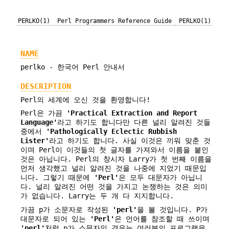
PERLKO(1)
Perl Programmers Reference Guide
PERLKO(1)
NAME
perlko - 한국어 Perl 안내서
DESCRIPTION
Perl의 세계에 오신 것을 환영합니다!
Perl은 가끔
'Practical Extraction and Report
Language'
라고 하기도 합니다만 다른 널리 알려진 것들
중에서
'Pathologically Eclectic Rubbish
Lister'
라고 하기도 합니다. 사실 이것은 끼워 맞춘 것
이며 Perl이 이것들의 첫 글자를 가져와서 이름을 붙인
것은 아닙니다. Perl의 창시자 Larry가 첫 번째 이름을
먼저 생각했고 널리 알려진 것을 나중에 지었기 때문입
니다. 그렇기 때문에
'Perl'
은 모두 대문자가 아닙니
다. 널리 알려진 어떤 것을 가지고 논쟁하는 것은 의미
가 없습니다. Larry는 두 개 다 지지합니다.
가끔 p가 소문자로 작성된
'perl'
을 볼 것입니다. P가
대문자로 되어 있는
'Perl'
은 언어를 참조할 때 쓰이며
'perl'
처럼 p가 소문자인 경우는 여러분의 프로그램을