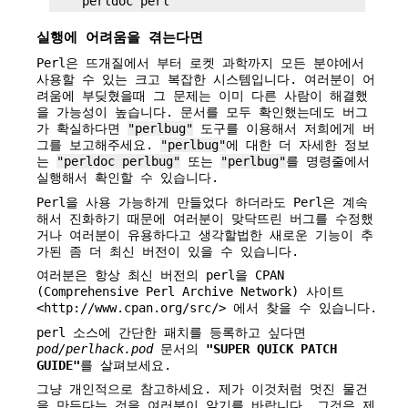
실행에 어려움을 겪는다면
Perl은 뜨개질에서 부터 로켓 과학까지 모든 분야에서
사용할 수 있는 크고 복잡한 시스템입니다. 여러분이 어
려움에 부딪혔을때 그 문제는 이미 다른 사람이 해결했
을 가능성이 높습니다. 문서를 모두 확인했는데도 버그
가 확실하다면
"perlbug"
도구를 이용해서 저희에게 버
그를 보고해주세요.
"perlbug"
에 대한 더 자세한 정보
는
"perldoc perlbug"
또는
"perlbug"
를 명령줄에서
실행해서 확인할 수 있습니다.
Perl을 사용 가능하게 만들었다 하더라도 Perl은 계속
해서 진화하기 때문에 여러분이 맞닥뜨린 버그를 수정했
거나 여러분이 유용하다고 생각할법한 새로운 기능이 추
가된 좀 더 최신 버전이 있을 수 있습니다.
여러분은 항상 최신 버전의 perl을 CPAN
(Comprehensive Perl Archive Network) 사이트
<http://www.cpan.org/src/> 에서 찾을 수 있습니다.
perl 소스에 간단한 패치를 등록하고 싶다면
pod/perlhack.pod
문서의
"SUPER QUICK PATCH
GUIDE"
를 살펴보세요.
그냥 개인적으로 참고하세요. 제가 이것처럼 멋진 물건
을 만든다는 것을 여러분이 알기를 바랍니다. 그것은 제