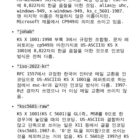
에 8,822자의 한글 음절을 더한 것임. alias는 uhc,
windows-949, x-windows-949, ks_c_5601-1987.
맨 마지막 이름은 적절하지 않은 이름이지만,
Microsoft 제품에서 CP949의 의미로 쓰이고 있음.
"johab"
KS X 1001:1998 부록 3에서 규정한 조합형. 문자 레
퍼토리는 cp949와 마찬가지로 US-ASCII와 KS X
1001에 8,822자의 한글 음절을 더한 것으로 인코딩
방식은 전혀 다름.
"iso-2022-kr"
RFC 1557에서 규정한 한국어 인터넷 메일 교환용 인
코딩으로 US-ASCII와 KS X 1001을 레퍼토리로 하는
점에서 euc-kr과 같지만 인코딩 방식이 다름. 1997-
8년 경까지 쓰였으나 더 이상 메일 교환에 쓰이지 않
음.
"ksc5601-raw"
KS X 1001(KS C 5601)을 GL(즉, MSB를 0으로 한
경우)에 놓았을 때의 인코딩. US-ASCII와 결합하지
않고 단독으로 쓰이는 일은 X11 등에서 글꼴 인코딩
(ksc5601.1987-0. '0'은 GL을 의미함)으로 쓰이는
것을 제외하고는 거의 없음. KS C 5601은 1997년 KS